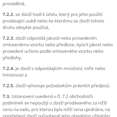
prováděné,
7.2.2.
se zboží hodí k účelu, který pro jeho použití
prodávající uvádí nebo ke kterému se zboží tohoto
druhu obvykle používá,
7.2.3.
zboží odpovídá jakostí nebo provedením
smluvenému vzorku nebo předloze, byla-li jakost nebo
provedení určeno podle smluveného vzorku nebo
předlohy,
7.2.4.
je zboží v odpovídajícím množství, míře nebo
hmotnosti a
7.2.5.
zboží vyhovuje požadavkům právních předpisů.
7.3.
Ustanovení uvedená v čl. 7.2 obchodních
podmínek se nepoužijí u zboží prodávaného za nižší
cenu na vadu, pro kterou byla nižší cena ujednána, na
opotřebení zboží způsobené jeho obvyklým užíváním,