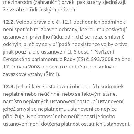
mezinárodní (zahraniční) prvek, pak strany sjednávají,
že vztah se řídí českým právem.
12.2.
Volbou práva dle čl. 12.1 obchodních podmínek
není spotřebitel zbaven ochrany, kterou mu poskytují
ustanovení právního řádu, od nichž se nelze smluvně
odchýlit, a jež by se v případě neexistence volby práva
jinak použila dle ustanovení čl. 6 odst. 1 Nařízení
Evropského parlamentu a Rady (ES) č. 593/2008 ze dne
17. června 2008 o právu rozhodném pro smluvní
závazkové vztahy (Řím I).
12.3.
Je-li některé ustanovení obchodních podmínek
neplatné nebo neúčinné, nebo se takovým stane,
namísto neplatných ustanovení nastoupí ustanovení,
jehož smysl se neplatnému ustanovení co nejvíce
přibližuje. Neplatností nebo neúčinností jednoho
ustanovení není dotčena platnost ostatních ustanovení.