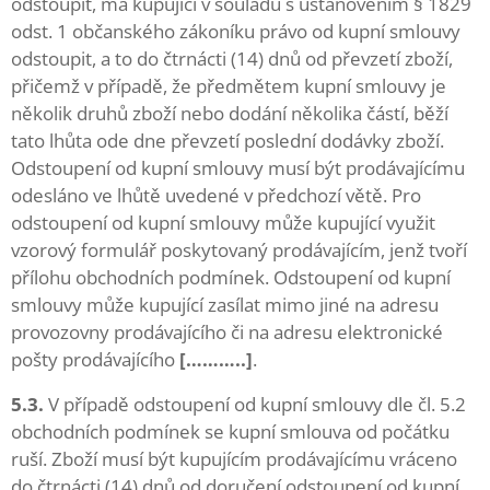
odstoupit, má kupující v souladu s ustanovením § 1829
odst. 1 občanského zákoníku právo od kupní smlouvy
odstoupit, a to do čtrnácti (14) dnů od převzetí zboží,
přičemž v případě, že předmětem kupní smlouvy je
několik druhů zboží nebo dodání několika částí, běží
tato lhůta ode dne převzetí poslední dodávky zboží.
Odstoupení od kupní smlouvy musí být prodávajícímu
odesláno ve lhůtě uvedené v předchozí větě. Pro
odstoupení od kupní smlouvy může kupující využit
vzorový formulář poskytovaný prodávajícím, jenž tvoří
přílohu obchodních podmínek. Odstoupení od kupní
smlouvy může kupující zasílat mimo jiné na adresu
provozovny prodávajícího či na adresu elektronické
pošty prodávajícího
[………..]
.
5.3.
V případě odstoupení od kupní smlouvy dle čl. 5.2
obchodních podmínek se kupní smlouva od počátku
ruší. Zboží musí být kupujícím prodávajícímu vráceno
do čtrnácti (14) dnů od doručení odstoupení od kupní