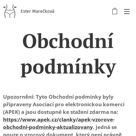
Ester Marečková
Obchodní
podmínky
Upozornění: Tyto Obchodní podmínky byly
připraveny Asociací pro elektronickou komerci
(APEK) a jsou dostupné ke stažení zdarma na:
https://www.apek.cz/clanky/apek-vzorove-
obchodni-podminky-aktualizovany
. Jedná se
pouze o vzorový dokument, který není právně