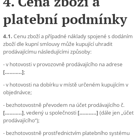
4. Cena zboží a
platební podmínky
4.1.
Cenu zboží a případné náklady spojené s dodáním
zboží dle kupní smlouvy může kupující uhradit
prodávajícímu následujícími způsoby:
- v hotovosti v provozovně prodávajícího na adrese
[………..]
;
- v hotovosti na dobírku v místě určeném kupujícím v
objednávce;
- bezhotovostně převodem na účet prodávajícího č.
[………..]
, vedený u společnosti
[………..]
(dále jen „účet
prodávajícího“);
- bezhotovostně prostřednictvím platebního systému