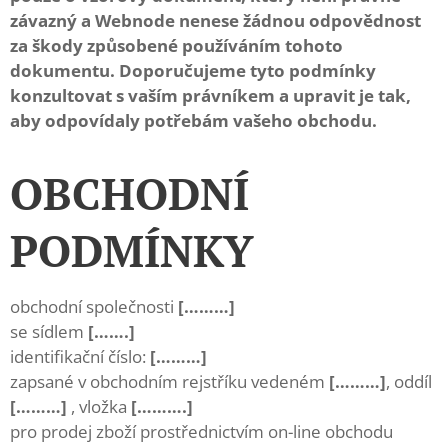
závazný a Webnode nenese žádnou odpovědnost
za škody způsobené používáním tohoto
dokumentu. Doporučujeme tyto podmínky
konzultovat s vaším právníkem a upravit je tak,
aby odpovídaly potřebám vašeho obchodu.
OBCHODNÍ
PODMÍNKY
obchodní společnosti
[………]
se sídlem
[…….]
identifikační číslo:
[………]
zapsané v obchodním rejstříku vedeném
[………]
, oddíl
[………]
, vložka
[……….]
pro prodej zboží prostřednictvím on-line obchodu