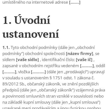
umístěného na internetové adrese
[…….]
1. Úvodní
ustanovení
1.1.
Tyto obchodní podmínky (dále jen „obchodní
podmínky“) obchodní společnosti
[název firmy]
, se
sídlem
[vaše sídlo]
, identifikační číslo:
[vaše ič]
,
zapsané v obchodním rejstříku vedeném
[………]
, oddíl
[………]
, vložka
[……….]
(dále jen „prodávající“) upravují
v souladu s ustanovením § 1751 odst. 1 zákona č.
89/2012 Sb., občanský zákoník, ve znění pozdějších
předpisů (dále jen „občanský zákoník“) vzájemná práva
a povinnosti smluvních stran vzniklé v souvislosti nebo
na základě kupní smlouvy (dále jen „kupní smlouva“)
uzavírané mezi prodávajícím a jinou fyzickou osobou