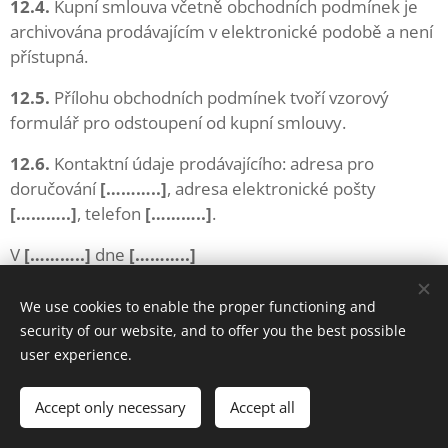
12.4.
Kupní smlouva včetně obchodních podmínek je
archivována prodávajícím v elektronické podobě a není
přístupná.
12.5.
Přílohu obchodních podmínek tvoří vzorový
formulář pro odstoupení od kupní smlouvy.
12.6.
Kontaktní údaje prodávajícího: adresa pro
doručování
[………..]
, adresa elektronické pošty
[………..]
, telefon
[………..]
.
V
[………..]
dne
[………..]
We use cookies to enable the proper functioning and
security of our website, and to offer you the best possible
user experience.
© 2019 Ester Marečková (Estermareckova@gmail.com),
Českomoravská 2420/15a, FORMFACTORY
Accept only necessary
Accept all
Cookies