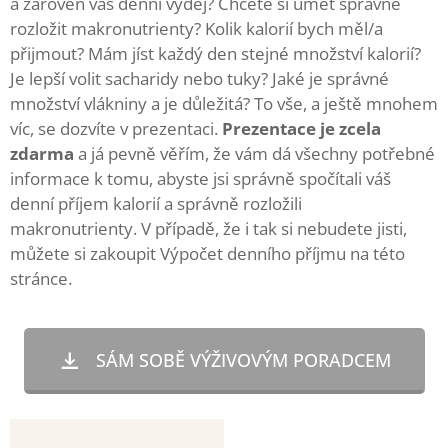
a zároveň váš denní výdej? Chcete si umět správně
rozložit makronutrienty? Kolik kalorií bych měl/a
přijmout? Mám jíst každý den stejné množství kalorií?
Je lepší volit sacharidy nebo tuky? Jaké je správné
množství vlákniny a je důležitá? To vše, a ještě mnohem
víc, se dozvíte v prezentaci.
Prezentace je zcela
zdarma
a já pevně věřím, že vám dá všechny potřebné
informace k tomu, abyste jsi správně spočítali váš
denní příjem kalorií a správně rozložili
makronutrienty. V případě, že i tak si nebudete jisti,
můžete si zakoupit Výpočet denního příjmu na této
stránce.
SÁM SOBĚ VÝŽIVOVÝM PORADCEM