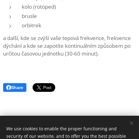
kolo (rotoped)
brusle
orbitrek
a další, kde se zvýší vaše tepová frekvence, frekvence
dýchání a kde se zapotíte kontinuálním způsobem po
určitou časovou jednotku (30-60 minut).
Share
© 2019 Ester Marečková (Estermareckova@gmail.com),
We use cookies to enable the proper functioning and
Českomoravská 2420/15a, FORMFACTORY
security of our website, and to offer you the best possible