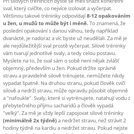
Při silových trénincích byste se měli snažit konkrétní
sval, který cvičíte, co nejvíce izolovat a vyčerpat.
Většinou takové tréninky odpovídají
8-12 opakováním
u žen, u mužů to může být i méně.
To znamená, že
poslední opakování s danou váhou, tedy například
dvanácté, je nadoraz a víc byste už neudělali. Za mě je
ale nejdůležitější sval prostě vyčerpat. Silové tréninky
vám tvarují jednotlivé svaly, a tedy celou postavu.
Myslete na to, že sval sám o sobě není nějak zvlášť
objemný, především u žen. Pokud držíte správně
stravu a pravidelně silově trénujete, nemůžete nikdy
vypadat špatně. Na druhou stranu, pokud člověk cvičí
silově a nedrží stravu, může opravdu působit objemně
a "nafoukle". Svaly, které si vytrénujete, natahují vodu z
přebytečného příjmu sacharidů a člověk vypadá
"velký". Za mě je vždy lepší zapojovat silové tréninky
(minimálně 2x týdně)
a nedržet stravu, než strávit 2
hodiny týdně na kardiu a nedržet stravu. Pokud nejste