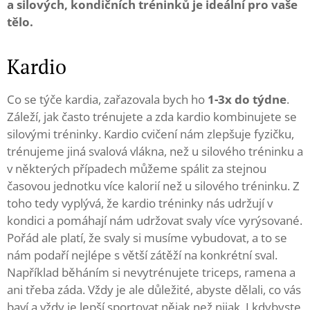
a silových, kondičních tréninků je ideální pro vaše
tělo.
Kardio
Co se týče kardia, zařazovala bych ho
1-3x do týdne
.
Záleží, jak často trénujete a zda kardio kombinujete se
silovými tréninky. Kardio cvičení nám zlepšuje fyzičku,
trénujeme jiná svalová vlákna, než u silového tréninku a
v některých případech můžeme spálit za stejnou
časovou jednotku více kalorií než u silového tréninku. Z
toho tedy vyplývá, že kardio tréninky nás udržují v
kondici a pomáhají nám udržovat svaly více vyrýsované.
Pořád ale platí, že svaly si musíme vybudovat, a to se
nám podaří nejlépe s větší zátěží na konkrétní sval.
Například běháním si nevytrénujete triceps, ramena a
ani třeba záda. Vždy je ale důležité, abyste dělali, co vás
baví a vždy je lepší sportovat nějak než nijak. I kdybyste