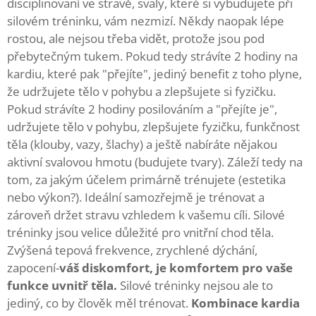
disciplinovaní ve stravě, svaly, které si vybudujete při
silovém tréninku, vám nezmizí. Někdy naopak lépe
rostou, ale nejsou třeba vidět, protože jsou pod
přebytečným tukem. Pokud tedy strávíte 2 hodiny na
kardiu, které pak "přejíte", jediný benefit z toho plyne,
že udržujete tělo v pohybu a zlepšujete si fyzičku.
Pokud strávíte 2 hodiny posilováním a "přejíte je",
udržujete tělo v pohybu, zlepšujete fyzičku, funkčnost
těla (klouby, vazy, šlachy) a ještě nabíráte nějakou
aktivní svalovou hmotu (budujete tvary). Záleží tedy na
tom, za jakým účelem primárně trénujete (estetika
nebo výkon?). Ideální samozřejmě je trénovat a
zároveň držet stravu vzhledem k vašemu cíli. Silové
tréninky jsou velice důležité pro vnitřní chod těla.
Zvýšená tepová frekvence, zrychlené dýchání,
zapocení-
váš diskomfort, je komfortem pro vaše
funkce uvnitř těla.
Silové tréninky nejsou ale to
jediný, co by člověk měl trénovat.
Kombinace kardia