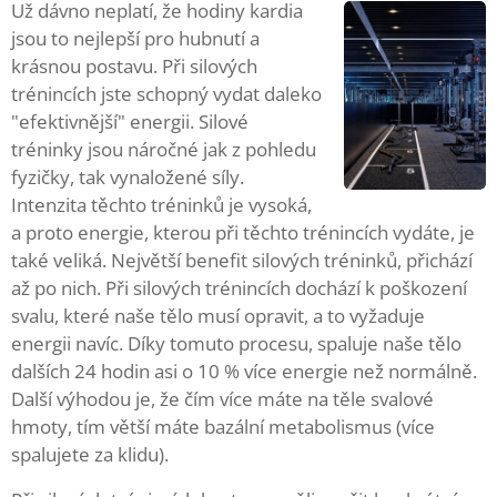
Už dávno neplatí, že hodiny kardia
jsou to nejlepší pro hubnutí a
krásnou postavu. Při silových
trénincích jste schopný vydat daleko
"efektivnější" energii. Silové
tréninky jsou náročné jak z pohledu
fyzičky, tak vynaložené síly.
Intenzita těchto tréninků je vysoká,
a proto energie, kterou při těchto trénincích vydáte, je
také veliká. Největší benefit silových tréninků, přichází
až po nich. Při silových trénincích dochází k poškození
svalu, které naše tělo musí opravit, a to vyžaduje
energii navíc. Díky tomuto procesu, spaluje naše tělo
dalších 24 hodin asi o 10 % více energie než normálně.
Další výhodou je, že čím více máte na těle svalové
hmoty, tím větší máte bazální metabolismus (více
spalujete za klidu).