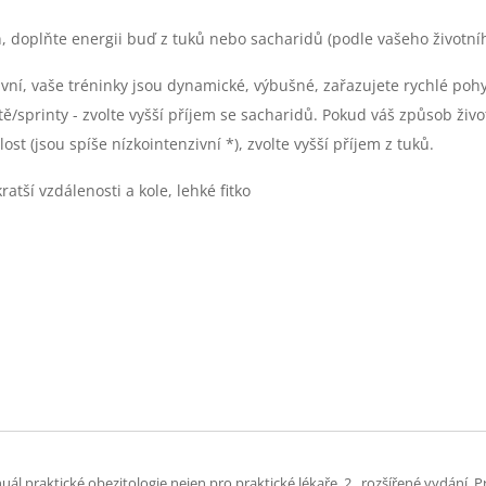
n, doplňte energii buď z tuků nebo sacharidů (podle vašeho životníh
tivní, vaše tréninky jsou dynamické, výbušné, zařazujete rychlé p
ě/sprinty - zvolte vyšší příjem se sacharidů. Pokud váš způsob živ
st (jsou spíše nízkointenzivní *), zvolte vyšší příjem z tuků.
ratší vzdálenosti a kole, lehké fitko
l praktické obezitologie nejen pro praktické lékaře. 2., rozšířené vydání. P