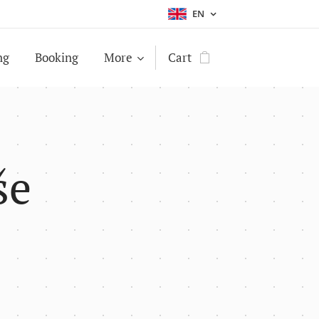
EN
ng
Booking
More
Cart
še