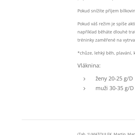
Pokud snížíte příjem bílkovi
Pokud váš režim je spíše ak
například běháte dlouhé trat
tréninky zaměřené na vytrvalo
*chůze, lehký běh, plavání, k
Vláknina:
ženy 20-25 g/D
muži 30-35 g/D
(Tab. 1) MATOULEK, Martin. Manuá