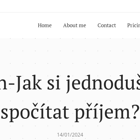
Home
About me
Contact
Prici
n-Jak si jednodu
spočítat příjem?
14/01/2024