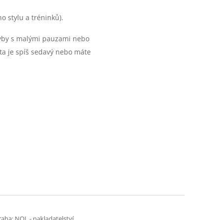
o stylu a tréninků).
ohyby s malými pauzami nebo
ota je spíš sedavý nebo máte
raha: NOL - nakladatelství