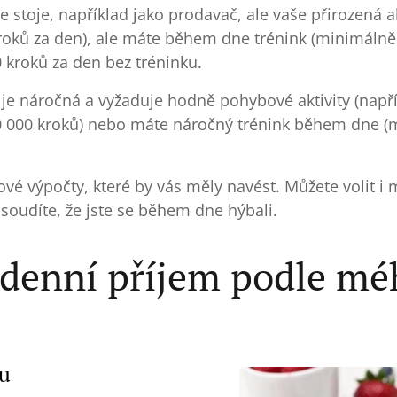
 stoje, například jako prodavač, ale vaše přirozená 
 kroků za den), ale máte během dne trénink (minimálně 
 kroků za den bez tréninku.
je náročná a vyžaduje hodně pohybové aktivity (např
0 000 kroků) nebo máte náročný trénink během dne (
vé výpočty, které by vás měly navést. Můžete volit i m
usoudíte, že jste se během dne hýbali.
t denní příjem podle mé
hu