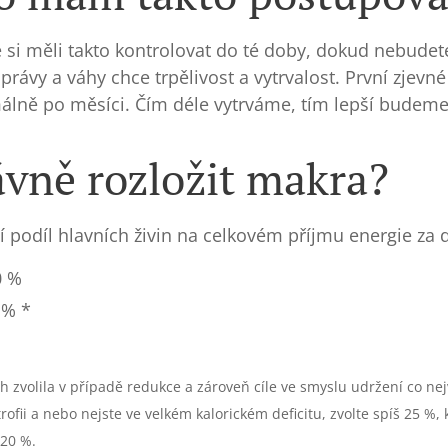
 si měli takto kontrolovat do té doby, dokud nebudet
správy a váhy chce trpělivost a vytrvalost. První zjevné
álně po měsíci. Čím déle vytrváme, tím lepší budeme
rávně rozložit makra?
 podíl hlavních živin na celkovém příjmu energie za 
y 40-50 %
 20-30 % *
 %
h zvolila v případě redukce a zároveň cíle ve smyslu udržení co ne
ofii a nebo nejste ve velkém kalorickém deficitu, zvolte spíš 25 %, 
s 20 %.