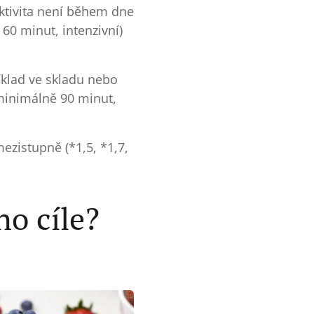
aktivita není během dne
60 minut, intenzivní)
íklad ve skladu nebo
minimálně 90 minut,
ezistupně (*1,5, *1,7,
ho cíle?