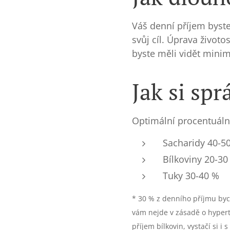
Váš denní příjem byste
svůj cíl. Úprava životo
byste měli vidět minim
Jak si sp
Optimální procentuální
Sacharid
Bílkoviny
Tuky 30-40
* 30 % z denního příjmu byc
vám nejde v zásadě o hypertr
příjem bílkovin, vystačí si i 