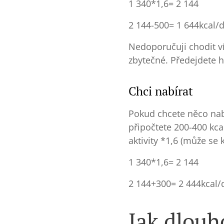
1 340*1,6= 2 144
2 144-500= 1 644kcal/
Nedoporučuji chodit ví
zbytečné. Předejdete 
Chci nabírat
Pokud chcete něco nab
připočtete 200-400 kcal
aktivity *1,6 (může se 
1 340*1,6= 2 144
2 144+300= 2 444kcal/
Jak dlouh