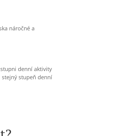
iska náročné a
tupni denní aktivity
i stejný stupeň denní
t?