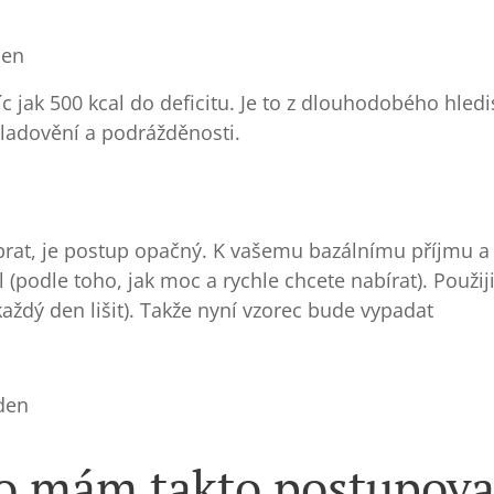
den
c jak 500 kcal do deficitu. Je to z dlouhodobého hled
hladovění a podrážděnosti.
rat, je postup opačný. K vašemu bazálnímu příjmu a s
 (podle toho, jak moc a rychle chcete nabírat). Použij
každý den lišit). Takže nyní vzorec bude vypadat
den
o mám takto postupova