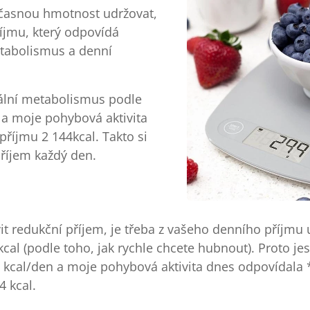
časnou hmotnost udržovat,
íjmu, který odpovídá
abolismus a denní
ální metabolismus podle
 a moje pohybová aktivita
příjmu 2 144kcal. Takto si
příjem každý den.
it redukční příjem, je třeba z vašeho denního příjmu
cal (podle toho, jak rychle chcete hubnout). Proto jes
 kcal/den a moje pohybová aktivita dnes odpovídala *
4 kcal.