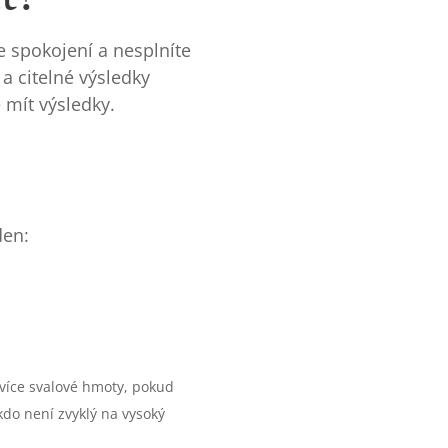
e spokojení a nesplníte
 a citelné výsledky
 mít výsledky.
den:
jvíce svalové hmoty, pokud
kdo není zvyklý na vysoký