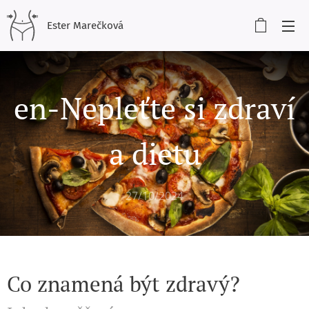
Ester Marečková
en-Nepleťte si zdraví
a dietu
27/10/2024
Co znamená být zdravý?