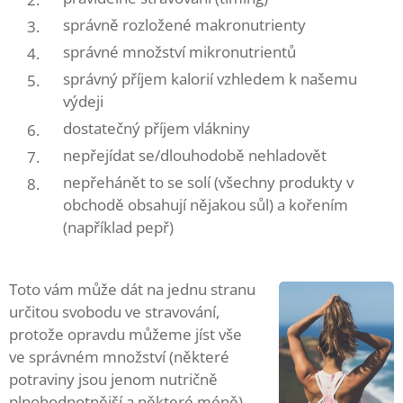
správně rozložené makronutrienty
správné množství mikronutrientů
správný příjem kalorií vzhledem k našemu
výdeji
dostatečný příjem vlákniny
nepřejídat se/dlouhodobě nehladovět
nepřehánět to se solí (všechny produkty v
obchodě obsahují nějakou sůl) a kořením
(například pepř)
Toto vám může dát na jednu stranu
určitou svobodu ve stravování,
protože opravdu můžeme jíst vše
ve správném množství (některé
potraviny jsou jenom nutričně
plnohodnotnější a některé méně).