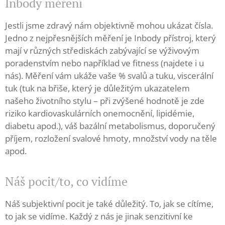
Inbody měření
Jestli jsme zdravý nám objektivně mohou ukázat čísla.
Jedno z nejpřesnějších měření je Inbody přístroj, který
mají v různých střediskách zabývající se výživovým
poradenstvím nebo například ve fitness (najdete i u
nás). Měření vám ukáže vaše % svalů a tuku, viscerální
tuk (tuk na břiše, který je důležitým ukazatelem
našeho životního stylu – při zvýšené hodnotě je zde
riziko kardiovaskulárních onemocnění, lipidémie,
diabetu apod.), váš bazální metabolismus, doporučený
příjem, rozložení svalové hmoty, množství vody na těle
apod.
Náš pocit/to, co vidíme
Náš subjektivní pocit je také důležitý. To, jak se cítíme,
to jak se vidíme. Každý z nás je jinak senzitivní ke