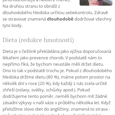
Na druhou stranu to obnáší z
dlouhodobého hlediska určitou sebekontrolu. Zdravě
se stravovat znamená
dlouhodobě
dodržovat všechny
tyto body.
Dieta (redukce hmotnosti)
Dieta je v češtině překládána jako výživa doporučovaná
lékařem jako prevence chorob. V podstatě nám to
nepřímo říká, že bychom neustále měli držet dietu.
Ono to tak v podstatě trochu je. Pokud z dlouhodobého
hlediska držíme dietu (80 %), máme potom prostor na
několik dní v roce (20 %), kdy každý z nás zcela určitě
zhřeší (oslavy, svátky, schůzky apod.). Pokud
dodržujeme tento poměr, neměli bychom mít žádné
zásadní výkyvy v naší váze v průběhu několika let. Když
přeložíme slovo diet do angličtiny, znamená to strava -