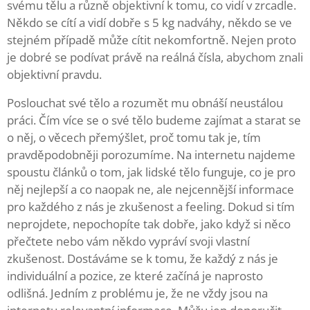
svému tělu a různě objektivní k tomu, co vidí v zrcadle.
Někdo se cítí a vidí dobře s 5 kg nadváhy, někdo se ve
stejném případě může cítit nekomfortně. Nejen proto
je dobré se podívat právě na reálná čísla, abychom znali
objektivní pravdu.
Poslouchat své tělo a rozumět mu obnáší neustálou
práci. Čím více se o své tělo budeme zajímat a starat se
o něj, o věcech přemýšlet, proč tomu tak je, tím
pravděpodobněji porozumíme. Na internetu najdeme
spoustu článků o tom, jak lidské tělo funguje, co je pro
něj nejlepší a co naopak ne, ale nejcennější informace
pro každého z nás je zkušenost a feeling. Dokud si tím
neprojdete, nepochopíte tak dobře, jako když si něco
přečtete nebo vám někdo vypráví svoji vlastní
zkušenost. Dostáváme se k tomu, že každý z nás je
individuální a pozice, ze které začíná je naprosto
odlišná. Jedním z problému je, že ne vždy jsou na