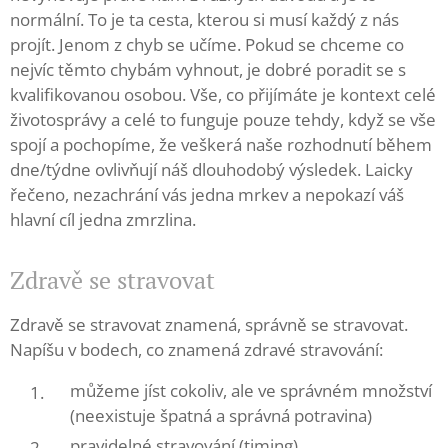
normální. To je ta cesta, kterou si musí každý z nás
projít. Jenom z chyb se učíme. Pokud se chceme co
nejvíc těmto chybám vyhnout, je dobré poradit se s
kvalifikovanou osobou. Vše, co přijímáte je kontext celé
životosprávy a celé to funguje pouze tehdy, když se vše
spojí a pochopíme, že veškerá naše rozhodnutí během
dne/týdne ovlivňují náš dlouhodobý výsledek. Laicky
řečeno, nezachrání vás jedna mrkev a nepokazí váš
hlavní cíl jedna zmrzlina.
Zdravě se stravovat
Zdravě se stravovat znamená, správně se stravovat.
Napíšu v bodech, co znamená zdravé stravování:
můžeme jíst cokoliv, ale ve správném množství
(neexistuje špatná a správná potravina)
pravidelné stravování (timing)