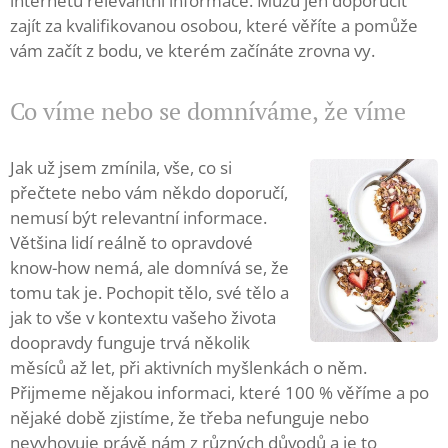
internetu relevantní informace. Můžu jen doporučit
zajít za kvalifikovanou osobou, které věříte a pomůže
vám začít z bodu, ve kterém začínáte zrovna vy.
Co víme nebo se domníváme, že víme
Jak už jsem zmínila, vše, co si
přečtete nebo vám někdo doporučí,
nemusí být relevantní informace.
Většina lidí reálně to opravdové
know-how nemá, ale domnívá se, že
tomu tak je. Pochopit tělo, své tělo a
jak to vše v kontextu vašeho života
doopravdy funguje trvá několik
měsíců až let, při aktivních myšlenkách o něm.
Přijmeme nějakou informaci, které 100 % věříme a po
nějaké době zjistíme, že třeba nefunguje nebo
nevyhovuje právě nám z různých důvodů a je to