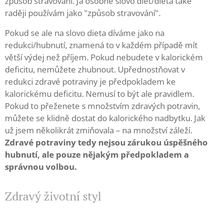
způsob stravování. Já osobně slovo diet/dieta také
raději používám jako "způsob stravování".
Pokud se ale na slovo dieta díváme jako na
redukci/hubnutí, znamená to v každém případě mít
větší výdej než příjem. Pokud nebudete v kalorickém
deficitu, nemůžete zhubnout. Upřednostňovat v
redukci zdravé potraviny je předpokladem ke
kalorickému deficitu. Nemusí to být ale pravidlem.
Pokud to přeženete s množstvím zdravých potravin,
můžete se klidně dostat do kalorického nadbytku. Jak
už jsem několikrát zmiňovala – na množství záleží.
Zdravé potraviny tedy nejsou zárukou úspěšného
hubnutí, ale pouze nějakým předpokladem a
správnou volbou.
Zdravý životní styl