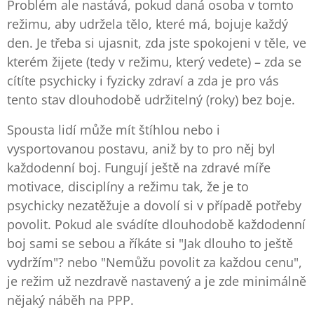
Problém ale nastává, pokud daná osoba v tomto
režimu, aby udržela tělo, které má, bojuje každý
den. Je třeba si ujasnit, zda jste spokojeni v těle, ve
kterém žijete (tedy v režimu, který vedete) – zda se
cítíte psychicky i fyzicky zdraví a zda je pro vás
tento stav dlouhodobě udržitelný (roky) bez boje.
Spousta lidí může mít štíhlou nebo i
vysportovanou postavu, aniž by to pro něj byl
každodenní boj. Fungují ještě na zdravé míře
motivace, disciplíny a režimu tak, že je to
psychicky nezatěžuje a dovolí si v případě potřeby
povolit. Pokud ale svádíte dlouhodobě každodenní
boj sami se sebou a říkáte si "Jak dlouho to ještě
vydržím"? nebo "Nemůžu povolit za každou cenu",
je režim už nezdravě nastavený a je zde minimálně
nějaký náběh na PPP.