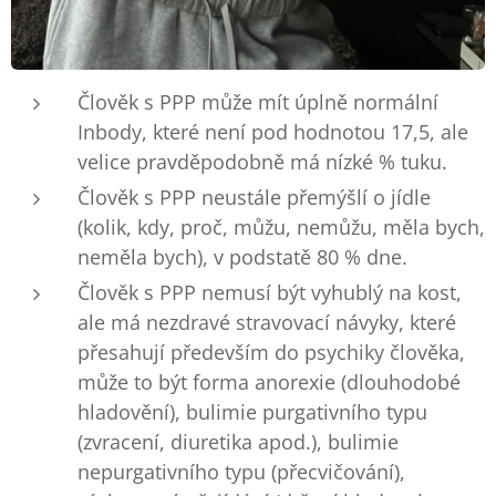
Člověk s PPP může mít úplně normální
Inbody, které není pod hodnotou 17,5, ale
velice pravděpodobně má nízké % tuku.
Člověk s PPP neustále přemýšlí o jídle
(kolik, kdy, proč, můžu, nemůžu, měla bych,
neměla bych), v podstatě 80 % dne.
Člověk s PPP nemusí být vyhublý na kost,
ale má nezdravé stravovací návyky, které
přesahují především do psychiky člověka,
může to být forma anorexie (dlouhodobé
hladovění), bulimie purgativního typu
(zvracení, diuretika apod.), bulimie
nepurgativního typu (přecvičování),