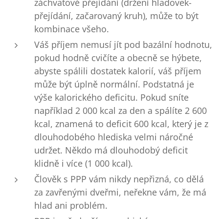
záchvatové přejídání (držení hladovek-
přejídání, začarovaný kruh), může to být
kombinace všeho.
Váš příjem nemusí jít pod bazální hodnotu,
pokud hodně cvičíte a obecně se hýbete,
abyste spálili dostatek kalorií, váš příjem
může být úplně normální. Podstatná je
výše kalorického deficitu. Pokud sníte
například 2 000 kcal za den a spálíte 2 600
kcal, znamená to deficit 600 kcal, který je z
dlouhodobého hlediska velmi náročné
udržet. Někdo má dlouhodobý deficit
klidně i více (1 000 kcal).
Člověk s PPP vám nikdy nepřizná, co dělá
za zavřenými dveřmi, neřekne vám, že má
hlad ani problém.