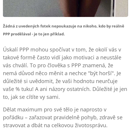
Žádná z uvedených fotek nepoukazuje na nikoho, kdo by reálně
PPP prodělával - je to jen příklad.
Úskalí PPP mohou spočívat v tom, že okolí vás v
takové formě často vidí jako motivaci a neustále
vás chválí. To pro člověka s PPP znamená, že
nemá důvod něco měnit a nechce "být horší". Je
důležité si uvědomit, že vaši hodnotu neurčuje
vaše % tuku! A ani názory ostatních. Důležité je jen
to, jak se cítíte vy sami.
Dělat maximum pro své tělo je naprosto v
pořádku – zařazovat pravidelně pohyb, zdravě se
stravovat a dbát na celkovou životosprávu.