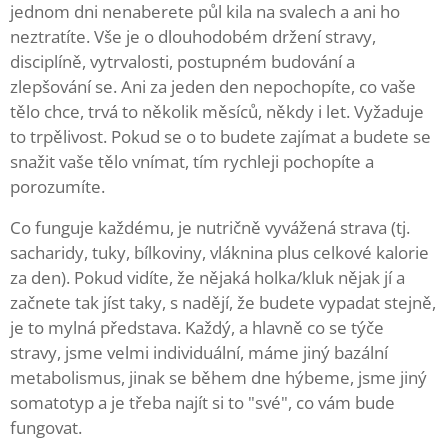
jednom dni nenaberete půl kila na svalech a ani ho
neztratíte. Vše je o dlouhodobém držení stravy,
disciplíně, vytrvalosti, postupném budování a
zlepšování se. Ani za jeden den nepochopíte, co vaše
tělo chce, trvá to několik měsíců, někdy i let. Vyžaduje
to trpělivost. Pokud se o to budete zajímat a budete se
snažit vaše tělo vnímat, tím rychleji pochopíte a
porozumíte.
Co funguje každému, je nutričně vyvážená strava (tj.
sacharidy, tuky, bílkoviny, vláknina plus celkové kalorie
za den). Pokud vidíte, že nějaká holka/kluk nějak jí a
začnete tak jíst taky, s nadějí, že budete vypadat stejně,
je to mylná představa. Každý, a hlavně co se týče
stravy, jsme velmi individuální, máme jiný bazální
metabolismus, jinak se během dne hýbeme, jsme jiný
somatotyp a je třeba najít si to "své", co vám bude
fungovat.