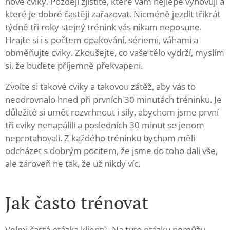
nové cviky. Později zjistíte, které vám nejlépe vyhovují a
které je dobré častěji zařazovat. Nicméně jezdit třikrát
týdně tři roky stejný trénink vás nikam neposune.
Hrajte si i s počtem opakování, sériemi, váhami a
obměňujte cviky. Zkoušejte, co vaše tělo vydrží, myslím
si, že budete příjemně překvapeni.
Zvolte si takové cviky a takovou zátěž, aby vás to
neodrovnalo hned při prvních 30 minutách tréninku. Je
důležité si umět rozvrhnout i síly, abychom jsme první
tři cviky nenapálili a posledních 30 minut se jenom
neprotahovali. Z každého tréninku bychom měli
odcházet s dobrým pocitem, že jsme do toho dali vše,
ale zároveň ne tak, že už nikdy víc.
Jak často trénovat
Velmi častá otázka klientů. Na tuto otázku nemůžu