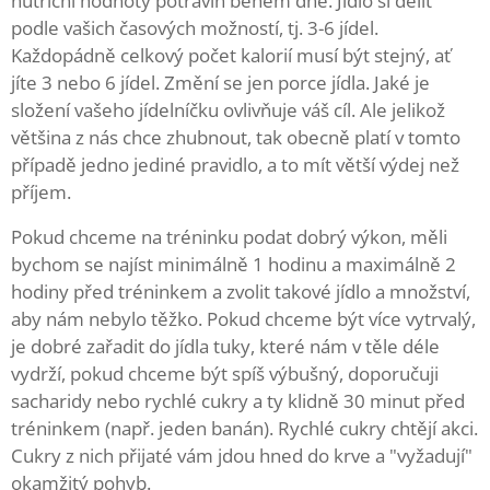
nutriční hodnoty potravin během dne. Jídlo si dělit
podle vašich časových možností, tj. 3-6 jídel.
Každopádně celkový počet kalorií musí být stejný, ať
jíte 3 nebo 6 jídel. Změní se jen porce jídla. Jaké je
složení vašeho jídelníčku ovlivňuje váš cíl. Ale jelikož
většina z nás chce zhubnout, tak obecně platí v tomto
případě jedno jediné pravidlo, a to mít větší výdej než
příjem.
Pokud chceme na tréninku podat dobrý výkon, měli
bychom se najíst minimálně 1 hodinu a maximálně 2
hodiny před tréninkem a zvolit takové jídlo a množství,
aby nám nebylo těžko. Pokud chceme být více vytrvalý,
je dobré zařadit do jídla tuky, které nám v těle déle
vydrží, pokud chceme být spíš výbušný, doporučuji
sacharidy nebo rychlé cukry a ty klidně 30 minut před
tréninkem (např. jeden banán). Rychlé cukry chtějí akci.
Cukry z nich přijaté vám jdou hned do krve a "vyžadují"
okamžitý pohyb.