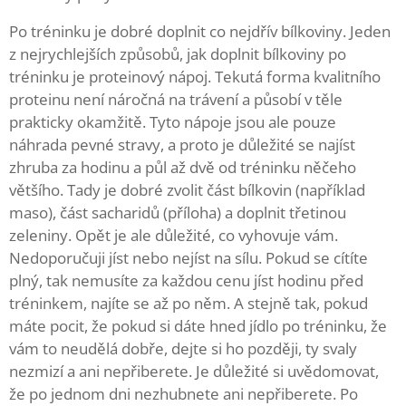
Po tréninku je dobré doplnit co nejdřív bílkoviny. Jeden
z nejrychlejších způsobů, jak doplnit bílkoviny po
tréninku je proteinový nápoj. Tekutá forma kvalitního
proteinu není náročná na trávení a působí v těle
prakticky okamžitě. Tyto nápoje jsou ale pouze
náhrada pevné stravy, a proto je důležité se najíst
zhruba za hodinu a půl až dvě od tréninku něčeho
většího. Tady je dobré zvolit část bílkovin (například
maso), část sacharidů (příloha) a doplnit třetinou
zeleniny. Opět je ale důležité, co vyhovuje vám.
Nedoporučuji jíst nebo nejíst na sílu. Pokud se cítíte
plný, tak nemusíte za každou cenu jíst hodinu před
tréninkem, najíte se až po něm. A stejně tak, pokud
máte pocit, že pokud si dáte hned jídlo po tréninku, že
vám to neudělá dobře, dejte si ho později, ty svaly
nezmizí a ani nepřiberete. Je důležité si uvědomovat,
že po jednom dni nezhubnete ani nepřiberete. Po