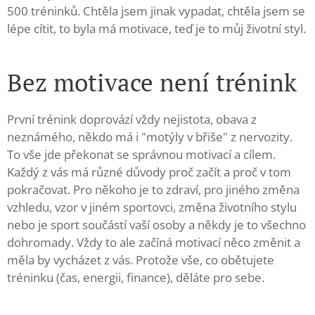
500 tréninků. Chtěla jsem jinak vypadat, chtěla jsem se
lépe cítit, to byla má motivace, teď je to můj životní styl.
Bez motivace není trénink
První trénink doprovází vždy nejistota, obava z
neznámého, někdo má i "motýly v břiše" z nervozity.
To vše jde překonat se správnou motivací a cílem.
Každý z vás má různé důvody proč začít a proč v tom
pokračovat. Pro někoho je to zdraví, pro jiného změna
vzhledu, vzor v jiném sportovci, změna životního stylu
nebo je sport součástí vaší osoby a někdy je to všechno
dohromady. Vždy to ale začíná motivací něco změnit a
měla by vycházet z vás. Protože vše, co obětujete
tréninku (čas, energii, finance), děláte pro sebe.