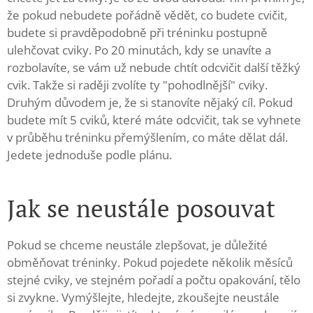
že pokud nebudete pořádně vědět, co budete cvičit,
budete si pravděpodobně při tréninku postupně
ulehčovat cviky. Po 20 minutách, kdy se unavíte a
rozbolavíte, se vám už nebude chtít odcvičit další těžký
cvik. Takže si raději zvolíte ty "pohodlnější" cviky.
Druhým důvodem je, že si stanovíte nějaký cíl. Pokud
budete mít 5 cviků, které máte odcvičit, tak se vyhnete
v průběhu tréninku přemýšlením, co máte dělat dál.
Jedete jednoduše podle plánu.
Jak se neustále posouvat
Pokud se chceme neustále zlepšovat, je důležité
obměňovat tréninky. Pokud pojedete několik měsíců
stejné cviky, ve stejném pořadí a počtu opakování, tělo
si zvykne. Vymýšlejte, hledejte, zkoušejte neustále