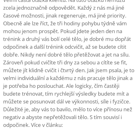
zcela jednoznačně odpovědět. Každý z nás má jiné
časové možnosti, jinak regeneruje, má jiné priority.
Obecně ale lze říct, že tři hodiny pohybu týdně vám
mohou jenom prospět. Pokud jdete jeden den na
trénink a druhý vás bolí celé tělo, je dobré mu dopřát
odpočinek a další trénink odcvičit, až se budete cítit
dobře. Nikdy není dobré tělo přetěžovat a jet na sílu.
Zároveň pokud cvičíte tři dny za sebou a cítíte se fit,
můžete jít klidně cvičit i čtvrtý den. Jak jsem psala, je to
velmi individuální a každému z nás pracuje tělo jinak a
je potřeba ho poslouchat. Ale logicky, čím častěji
budete trénovat, tím rychlejší výsledky budete mít a
můžete se posunovat dál ve výkonnosti, síle i fyzičce.
Důležité je, aby vás to bavilo, mělo to více přínosu než
negativ a abyste nepřetěžovali tělo. S tím souvisí i
odpočinek. Více v článku: