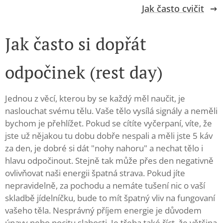
Jak často cvičit
Jak často si dopřát
odpočinek (rest day)
Jednou z věcí, kterou by se každý měl naučit, je
naslouchat svému tělu. Vaše tělo vysílá signály a neměli
bychom je přehlížet. Pokud se cítíte vyčerpaní, víte, že
jste už nějakou tu dobu dobře nespali a měli jste 5 káv
za den, je dobré si dát "nohy nahoru" a nechat tělo i
hlavu odpočinout. Stejně tak může přes den negativně
ovlivňovat naši energii špatná strava. Pokud jíte
nepravidelně, za pochodu a nemáte tušení nic o vaší
skladbě jídelníčku, bude to mít špatný vliv na fungovaní
vašeho těla. Nesprávný příjem energie je důvodem
únavy nebo pocitu slabosti. Je třeba také říct, že většina