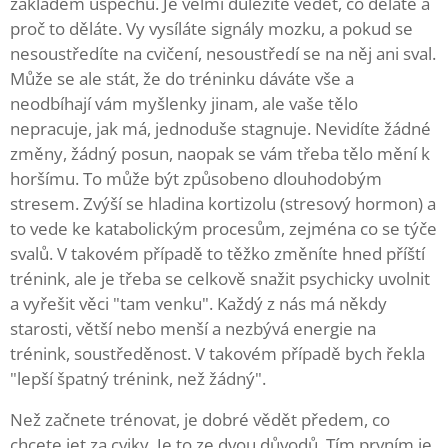
základem úspěchu. Je velmi důležité vědět, co děláte a
proč to děláte. Vy vysíláte signály mozku, a pokud se
nesoustředíte na cvičení, nesoustředí se na něj ani sval.
Může se ale stát, že do tréninku dáváte vše a
neodbíhají vám myšlenky jinam, ale vaše tělo
nepracuje, jak má, jednoduše stagnuje. Nevidíte žádné
změny, žádný posun, naopak se vám třeba tělo mění k
horšímu. To může být způsobeno dlouhodobým
stresem. Zvýší se hladina kortizolu (stresový hormon) a
to vede ke katabolickým procesům, zejména co se týče
svalů. V takovém případě to těžko změníte hned příští
trénink, ale je třeba se celkově snažit psychicky uvolnit
a vyřešit věci "tam venku". Každý z nás má někdy
starosti, větší nebo menší a nezbývá energie na
trénink, soustředěnost. V takovém případě bych řekla
"lepší špatný trénink, než žádný".
Než začnete trénovat, je dobré vědět předem, co
chcete jet za cviky. Je to ze dvou důvodů. Tím prvním je,