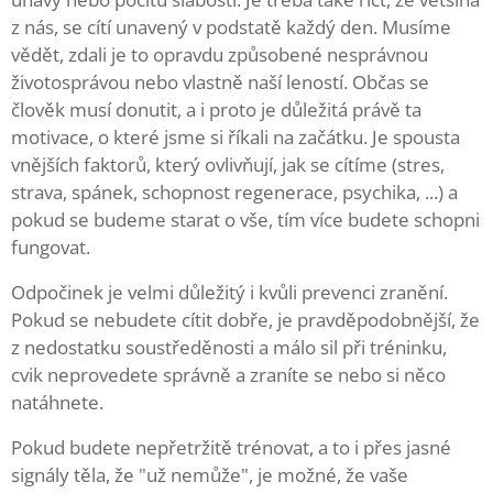
z nás, se cítí unavený v podstatě každý den. Musíme
vědět, zdali je to opravdu způsobené nesprávnou
životosprávou nebo vlastně naší leností. Občas se
člověk musí donutit, a i proto je důležitá právě ta
motivace, o které jsme si říkali na začátku. Je spousta
vnějších faktorů, který ovlivňují, jak se cítíme (stres,
strava, spánek, schopnost regenerace, psychika, ...) a
pokud se budeme starat o vše, tím více budete schopni
fungovat.
Odpočinek je velmi důležitý i kvůli prevenci zranění.
Pokud se nebudete cítit dobře, je pravděpodobnější, že
z nedostatku soustředěnosti a málo sil při tréninku,
cvik neprovedete správně a zraníte se nebo si něco
natáhnete.
Pokud budete nepřetržitě trénovat, a to i přes jasné
signály těla, že "už nemůže", je možné, že vaše