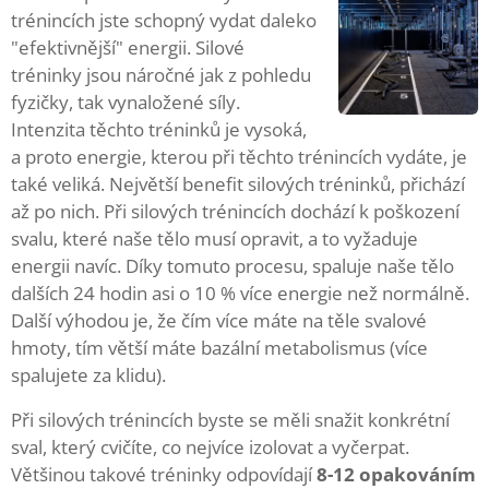
trénincích jste schopný vydat daleko
"efektivnější" energii. Silové
tréninky jsou náročné jak z pohledu
fyzičky, tak vynaložené síly.
Intenzita těchto tréninků je vysoká,
a proto energie, kterou při těchto trénincích vydáte, je
také veliká. Největší benefit silových tréninků, přichází
až po nich. Při silových trénincích dochází k poškození
svalu, které naše tělo musí opravit, a to vyžaduje
energii navíc. Díky tomuto procesu, spaluje naše tělo
dalších 24 hodin asi o 10 % více energie než normálně.
Další výhodou je, že čím více máte na těle svalové
hmoty, tím větší máte bazální metabolismus (více
spalujete za klidu).
Při silových trénincích byste se měli snažit konkrétní
sval, který cvičíte, co nejvíce izolovat a vyčerpat.
Většinou takové tréninky odpovídají
8-12 opakováním