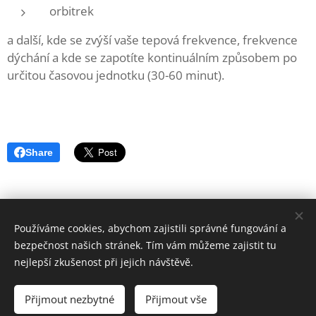
orbitrek
a další, kde se zvýší vaše tepová frekvence, frekvence
dýchání a kde se zapotíte kontinuálním způsobem po
určitou časovou jednotku (30-60 minut).
Share
© 2019 Ester Marečková (Estermareckova@gmail.com),
Používáme cookies, abychom zajistili správné fungování a
Českomoravská 2420/15a, FORMFACTORY
bezpečnost našich stránek. Tím vám můžeme zajistit tu
Cookies
nejlepší zkušenost při jejich návštěvě.
Jazyky
Přijmout nezbytné
Přijmout vše
Čeština
English