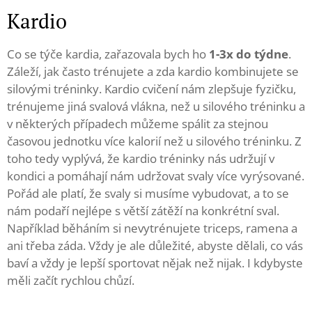
Kardio
Co se týče kardia, zařazovala bych ho
1-3x do týdne
.
Záleží, jak často trénujete a zda kardio kombinujete se
silovými tréninky. Kardio cvičení nám zlepšuje fyzičku,
trénujeme jiná svalová vlákna, než u silového tréninku a
v některých případech můžeme spálit za stejnou
časovou jednotku více kalorií než u silového tréninku. Z
toho tedy vyplývá, že kardio tréninky nás udržují v
kondici a pomáhají nám udržovat svaly více vyrýsované.
Pořád ale platí, že svaly si musíme vybudovat, a to se
nám podaří nejlépe s větší zátěží na konkrétní sval.
Například běháním si nevytrénujete triceps, ramena a
ani třeba záda. Vždy je ale důležité, abyste dělali, co vás
baví a vždy je lepší sportovat nějak než nijak. I kdybyste
měli začít rychlou chůzí.