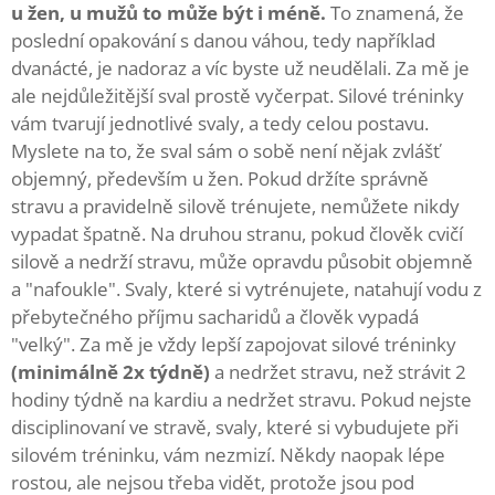
u žen, u mužů to může být i méně.
To znamená, že
poslední opakování s danou váhou, tedy například
dvanácté, je nadoraz a víc byste už neudělali. Za mě je
ale nejdůležitější sval prostě vyčerpat. Silové tréninky
vám tvarují jednotlivé svaly, a tedy celou postavu.
Myslete na to, že sval sám o sobě není nějak zvlášť
objemný, především u žen. Pokud držíte správně
stravu a pravidelně silově trénujete, nemůžete nikdy
vypadat špatně. Na druhou stranu, pokud člověk cvičí
silově a nedrží stravu, může opravdu působit objemně
a "nafoukle". Svaly, které si vytrénujete, natahují vodu z
přebytečného příjmu sacharidů a člověk vypadá
"velký". Za mě je vždy lepší zapojovat silové tréninky
(minimálně 2x týdně)
a nedržet stravu, než strávit 2
hodiny týdně na kardiu a nedržet stravu. Pokud nejste
disciplinovaní ve stravě, svaly, které si vybudujete při
silovém tréninku, vám nezmizí. Někdy naopak lépe
rostou, ale nejsou třeba vidět, protože jsou pod