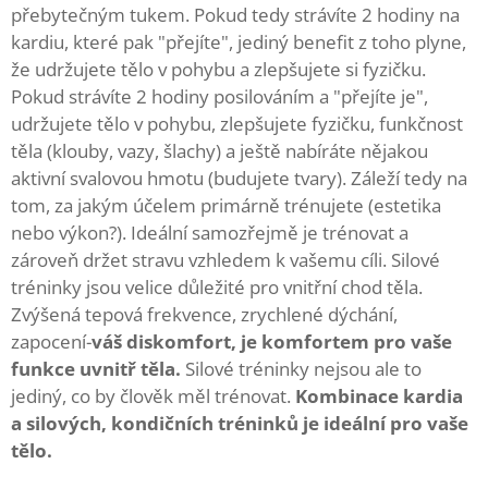
přebytečným tukem. Pokud tedy strávíte 2 hodiny na
kardiu, které pak "přejíte", jediný benefit z toho plyne,
že udržujete tělo v pohybu a zlepšujete si fyzičku.
Pokud strávíte 2 hodiny posilováním a "přejíte je",
udržujete tělo v pohybu, zlepšujete fyzičku, funkčnost
těla (klouby, vazy, šlachy) a ještě nabíráte nějakou
aktivní svalovou hmotu (budujete tvary). Záleží tedy na
tom, za jakým účelem primárně trénujete (estetika
nebo výkon?). Ideální samozřejmě je trénovat a
zároveň držet stravu vzhledem k vašemu cíli. Silové
tréninky jsou velice důležité pro vnitřní chod těla.
Zvýšená tepová frekvence, zrychlené dýchání,
zapocení-
váš diskomfort, je komfortem pro vaše
funkce uvnitř těla.
Silové tréninky nejsou ale to
jediný, co by člověk měl trénovat.
Kombinace kardia
a silových, kondičních tréninků je ideální pro vaše
tělo.