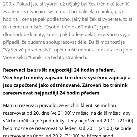
200,-. Pokud jste si vybrali už nějaký balíček tréninků (ceník),
zvolte v rezervačním systému "Chci balíček tréninků, první
hodina", cena je pak podle toho, jaký balíček si vyberete, to si
řekneme na místě. "Osobní trénink 60 min." je pro
dlouhodobé klienty, kde si pak budete dělat rezervace i vy, v
případě, že budeme spolupracovat déle. Další možností je
"Výživové poradenství", opět na 60 minut – konzultace o jídle.
Více v sekci "Ceník" na těchto stránkách.
Rezervaci lze zrušit nejpozději 24 hodin předem.
Všechny tréninky zapsané ten den v systému zapisuji a
jsou započtené jako odtrénované. Zároveň lze trénink
zarezervovat nejpozději 24 hodin předem.
Mám u rezervací pravidlo, že všichni klienti se mohou
rezervovat od 20. dne (ve 21:00) v měsíci na další měsíc, aby
všichni měli stejné podmínky. Tedy nejdříve
od
20.12. (21:00)
bylo možné se rezervovat na leden.
Od
20.1. (21:00) se bude
rezervovat na únor,
od
20.2. (21:00) na březen apod.