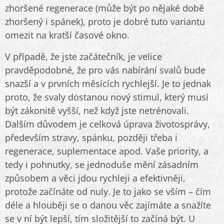
zhoršené regenerace (může být po nějaké době
zhoršený i spánek), proto je dobré tuto variantu
omezit na kratší časové okno.
V případě, že jste začátečník, je velice
pravděpodobné, že pro vás nabírání svalů bude
snazší a v prvních měsících rychlejší. Je to jednak
proto, že svaly dostanou nový stimul, který musí
být zákonitě vyšší, než když jste netrénovali.
Dalším důvodem je celková úprava životosprávy,
především stravy, spánku, později třeba i
regenerace, suplementace apod. Vaše priority, a
tedy i pohnutky, se jednoduše mění zásadním
způsobem a věci jdou rychleji a efektivněji,
protože začínáte od nuly. Je to jako se vším – čím
déle a hlouběji se o danou věc zajímáte a snažíte
se v ní být lepší, tím složitější to začíná být. U