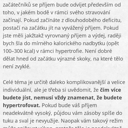
začátečníků se příjem bude odvíjet především od
toho, v jakém bodě v rámci svého stravování
začínají. Pokud začínáte z dlouhodobého deficitu,
postačí na začátku jít na vyvážený příjem. Pokud
jste měli jakžtakž vyrovnaný příjem a výdej, raději
bych šla do mírného kalorického nadbytku (opět
100–300 kcal) v rámci hypertrofie. Není dobré
dělat hned od začátku výrazné skoky, na které tělo
není zvyklé.
Celé téma je určitě daleko komplikovanější a velice
individuální, ale je třeba si uvědomit, že
čím více
budete jíst, nemusí vždy znamenat, že budete
hypertrofovat.
Pokud bude váš příjem
neadekvátně vysoký, půjdou vám zásoby spíše do
tuku a sval je nevyužije. Naopak vám takový režim