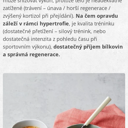
může snižovat výkon, protože tělo je neadekvátně
zatížené (trávení – únava / horší regenerace /
zvýšený kortizol při přejídání).
Na čem opravdu
záleží v rámci hypertrofie
, je kvalita tréninku
(dostatečné přetížení – silový trénink, nebo
dostatečná intenzita z pohledu času při
sportovním výkonu),
dostatečný příjem bílkovin
a správná regenerace.