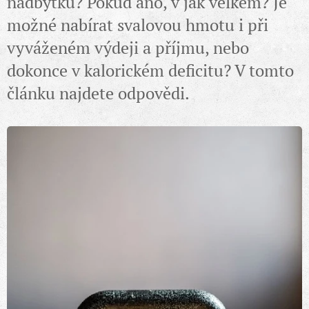
nadbytku? Pokud ano, v jak velkém? Je
možné nabírat svalovou hmotu i při
vyváženém výdeji a příjmu, nebo
dokonce v kalorickém deficitu? V tomto
článku najdete odpovědi.