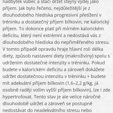
nadbytek vůbec a stačí držet stejný výdej jako
příjem. Jak bylo řečeno, nejdůležitější je z
dlouhodobého hlediska progresivní přetížení v
tréninku a dostatečný příjem bílkovin, ne kalorický
příjem. To dokonce platí při mírném kalorickém
deficitu, který není extrémní a nedostává vás z
dlouhodobého hlediska do nepřiměřeného stresu.
V tomto případě opravdu hraje hlavní roli délka
diety, způsob nastavení diety (makroživiny) spolu s
udržením dostatečné intenzity v tréninku. Pokud
budete v kalorickém deficitu a zároveň dokážete
udržet dostatečnou intenzitu v tréninku + budete
mít adekvátní příjem bílkovin (1,6–2,2 g/kg, já
osobně raději volím vyšší příjem bílkovin), lze i zde
hypertrofovat. Tento stav je ale velice náročné
dlouhodobě udržet a zároveň se postupně
nedostávat do neadekvátního stresu nebo