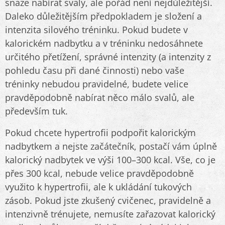
snaze nabírat svaly, ale pořád není nejdůležitější.
Daleko důležitějším předpokladem je složení a
intenzita silového tréninku. Pokud budete v
kalorickém nadbytku a v tréninku nedosáhnete
určitého přetížení, správné intenzity (a intenzity z
pohledu času při dané činnosti) nebo vaše
tréninky nebudou pravidelné, budete velice
pravděpodobně nabírat něco málo svalů, ale
především tuk.
Pokud chcete hypertrofii podpořit kalorickým
nadbytkem a nejste začátečník, postačí vám úplně
kalorický nadbytek ve výši 100–300 kcal. Vše, co je
přes 300 kcal, nebude velice pravděpodobně
využito k hypertrofii, ale k ukládání tukových
zásob. Pokud jste zkušený cvičenec, pravidelně a
intenzivně trénujete, nemusíte zařazovat kalorický