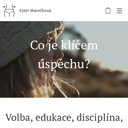
Ester Marečková
Co je klíčem
úspěchu?
15.01.2024
Volba, edukace, disciplína,