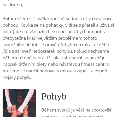
naklizeno, ...
Potom všem si člověk konečně sedne a užívá si vánoční
pohodu. Kouká se na pohádky, vidí se s přáteli a užívá si
jídlo. Jak si to vše užít i bez toho, aniž bychom přibrali
přebytečná kila? Největším problémem tohoto
svátečního období je právě přebytečná míra tučného
jídla a zároveň nedostatek pohybu. Pokud nechceme
během tří dnů nabrat tři kila a stresovat se později
naopak držením diety nebo návštěvou fitness centra,
musíme se naučit hodovat s mírou a zapojit alespoň
nějaký pohyb.
Pohyb
Během svátků je většina sportovišť
zavřená, a proto nejjednodušší