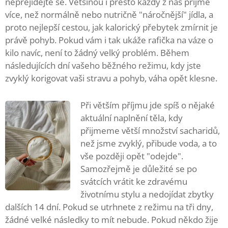
nepřejídejte se. Většinou i přesto každý z nás přijme
více, než normálně nebo nutričně "náročnější" jídla, a
proto nejlepší cestou, jak kalorický přebytek zmírnit je
právě pohyb. Pokud vám i tak ukáže rafička na váze o
kilo navíc, není to žádný velký problém. Během
následujících dní vašeho běžného režimu, kdy jste
zvyklý korigovat vaši stravu a pohyb, váha opět klesne.
Při větším příjmu jde spíš o nějaké
aktuální naplnění těla, kdy
přijmeme větší množství sacharidů,
než jsme zvyklý, přibude voda, a to
vše později opět "odejde".
Samozřejmě je důležité se po
svátcích vrátit ke zdravému
životnímu stylu a nedojídat zbytky
dalších 14 dní. Pokud se utrhnete z režimu na tři dny,
žádné velké následky to mít nebude. Pokud někdo žije