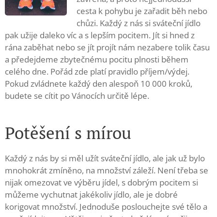
cesta k pohybu je zařadit běh nebo
chůzi. Každý z nás si sváteční jídlo
pak užije daleko víc a s lepším pocitem. Jít si hned z
rána zaběhat nebo se jít projít nám nezabere tolik času
a předejdeme zbytečnému pocitu plnosti během
celého dne. Pořád zde platí pravidlo příjem/výdej.
Pokud zvládnete každý den alespoň 10 000 kroků,
budete se cítit po Vánocích určitě lépe.
Potěšení s mírou
Každý z nás by si měl užít sváteční jídlo, ale jak už bylo
mnohokrát zmíněno, na množství záleží. Není třeba se
nijak omezovat ve výběru jídel, s dobrým pocitem si
můžeme vychutnat jakékoliv jídlo, ale je dobré
korigovat množství. Jednoduše poslouchejte své tělo a