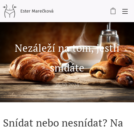
Ester Marečková
Nezáleží na tom, jestli
snídáte
25.10.2024
Snídat nebo nesnídat? Na