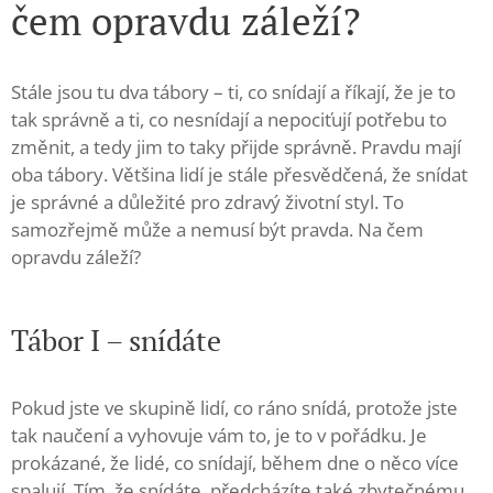
čem opravdu záleží?
Stále jsou tu dva tábory – ti, co snídají a říkají, že je to
tak správně a ti, co nesnídají a nepociťují potřebu to
změnit, a tedy jim to taky přijde správně. Pravdu mají
oba tábory. Většina lidí je stále přesvědčená, že snídat
je správné a důležité pro zdravý životní styl. To
samozřejmě může a nemusí být pravda. Na čem
opravdu záleží?
Tábor
I – snídáte
Pokud jste ve skupině lidí, co ráno snídá, protože jste
tak naučení a vyhovuje vám to, je to v pořádku. Je
prokázané, že lidé, co snídají, během dne o něco více
spalují. Tím, že snídáte, předcházíte také zbytečnému