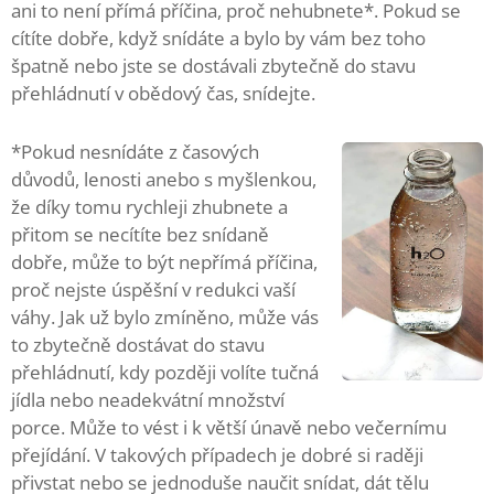
ani to není přímá příčina, proč nehubnete*. Pokud se
cítíte dobře, když snídáte a bylo by vám bez toho
špatně nebo jste se dostávali zbytečně do stavu
přehládnutí v obědový čas, snídejte.
*Pokud nesnídáte z časových
důvodů, lenosti anebo s myšlenkou,
že díky tomu rychleji zhubnete a
přitom se necítíte bez snídaně
dobře, může to být nepřímá příčina,
proč nejste úspěšní v redukci vaší
váhy. Jak už bylo zmíněno, může vás
to zbytečně dostávat do stavu
přehládnutí, kdy později volíte tučná
jídla nebo neadekvátní množství
porce. Může to vést i k větší únavě nebo večernímu
přejídání. V takových případech je dobré si raději
přivstat nebo se jednoduše naučit snídat, dát tělu