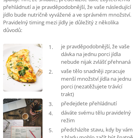
přehládnutí a je pravděpodobnější, že vaše následující
jídlo bude nutričně vyvážené a ve správném množství.
Pravidelný timing mezi jídly je důležitý z několika
důvodů:
je pravděpodobnější, že vaše
dávka na jednu porci jídla
nebude nijak zvlášť přehnaná
vaše tělo snadněji zpracuje
menší množství jídla na jednu
porci (nezatěžujete trávící
trakt)
předejdete přehládnutí
dáváte svému tělu pravidelný
režim
předcházíte stavu, kdy by vám
z hladu mohlo začít být špatně