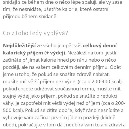
snídají sice během dne o něco lépe spalují, ale vy zase
tím, že nesnídáte, ušetříte kalorie, které ostatní
přijmou během snídaně.
Co z toho tedy vyplývá?
Nejdůležitější
ze všeho je opět váš
celkový denní
kalorický příjem (+ výdej)
. Nezáleží na tom, jestli
začínáte přijímat kalorie hned po ránu nebo o něco
později, ale na vašem celkovém denním příjmu. Opět
jsme u toho, že pokud se snažíte zdravě nabírat,
musíte mít větší příjem než výdej (cca o 200-400 kcal),
pokud chcete udržovat současnou formu, musíte mít
stejný výdej jako příjem, pokud se snažíte o redukci
váhy, je zapotřebí mít větší výdej než příjem (cca o 200-
500 kcal). Pokud se cítíte dobře, když ráno nesnídáte a
vyhovuje vám začínat prvním jídlem později (klidně
oběd), pokračujte v tom dál, neubírá vám to ani zdraví a