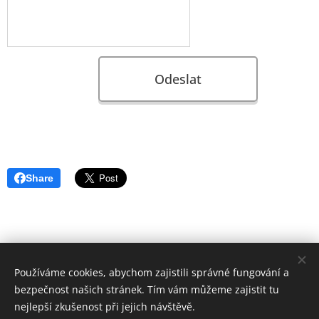
Odeslat
Share
© 2019 Ester Marečková (Estermareckova@gmail.com),
Používáme cookies, abychom zajistili správné fungování a
Českomoravská 2420/15a, FORMFACTORY
bezpečnost našich stránek. Tím vám můžeme zajistit tu
Cookies
nejlepší zkušenost při jejich návštěvě.